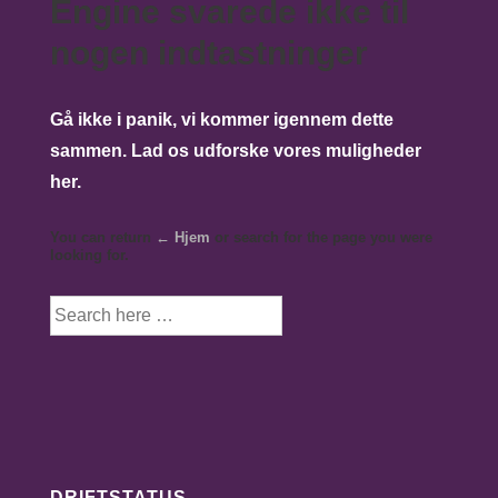
Engine svarede ikke til
nogen indtastninger
Gå ikke i panik, vi kommer igennem dette
sammen. Lad os udforske vores muligheder
her.
You can return
← Hjem
or search for the page you were
looking for.
Søg
efter:
DRIFTSTATUS