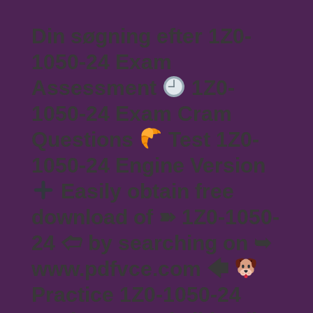
Din søgning efter 1Z0-
1050-24 Exam
Assessment
1Z0-
1050-24 Exam Cram
Questions
Test 1Z0-
1050-24 Engine Version
Easily obtain free
download of ➽ 1Z0-1050-
24 🢪 by searching on ➥
www.pdfvce.com 🡄
Practice 1Z0-1050-24