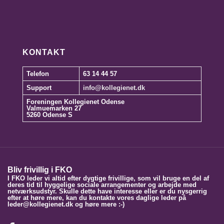
KONTAKT
Telefon
63 14 44 57
Support
info@kollegienet.dk
Foreningen Kollegienet Odense
Valmuemarken 27
5260 Odense S
Bliv frivillig i FKO
I FKO leder vi altid efter dygtige frivillige, som vil bruge en del af
deres tid til hyggelige sociale arrangementer og arbejde med
netværksudstyr. Skulle dette have interesse eller er du nysgerrig
efter at høre mere, kan du kontakte vores daglige leder på
leder@kollegienet.dk og høre mere :-)