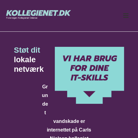
↓
Hop
ME
til
hovedindhold
Main
Navigation
Støt dit
lokale
netværk
Gr
un
de
t
vandskade er
internettet på Carls