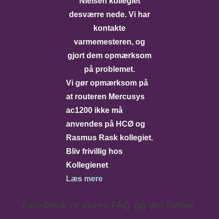
Nielsen kollegiet
desværre nede. Vi har
kontakte
varmemesteren, og
gjort dem opmærksom
på problemet.
Vi gør opmærksom på
at routeren Mercusys
ac1200 ikke må
anvendes på HCØ og
Rasmus Rask kollegiet.
Bliv frivillig hos
Kollegienet
Læs mere
Facebook er vores FAQ og din livline